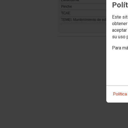
Lavanderia
Polí
Pinche
TCAE
Este sit
TEMEI. Mantenimiento de edificios
obtener
aceptar 
su uso 
Para má
Política