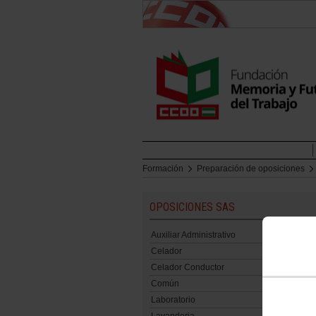
Formación
Preparación de oposiciones
OPOSICIONES SAS
Auxiliar Administrativo
Celador
Celador Conductor
Común
Laboratorio