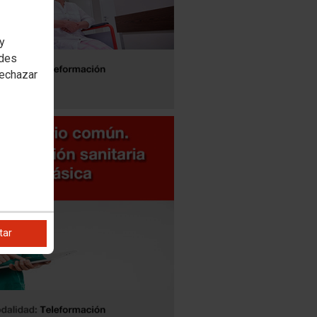
 y
edes
rechazar
tar