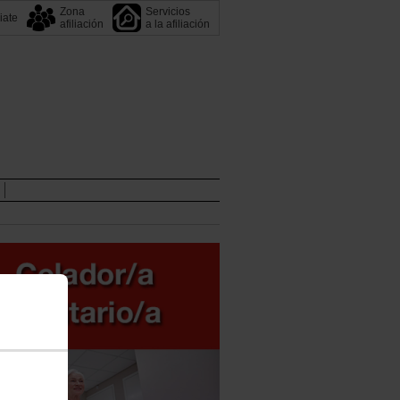
Zona
Servicios
liate
afiliación
a la afiliación