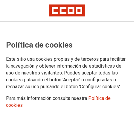
Un enfoque de mujer: “Las
mujeres y la conquista del espacio
Política de cookies
público en la construcción
Este sitio usa cookies propias y de terceros para facilitar
democrática en Andalucía (1977-
la navegación y obtener información de estadísticas de
1986) a través del fondo
uso de nuestros visitantes. Puedes aceptar todas las
cookies pulsando el botón 'Aceptar' o configurarlas o
fotográfico de MACA”.
rechazar su uso pulsando el botón 'Configurar cookies'
27-05-2025
Para más información consulta nuestra
Política de
cookies
TEMAS
En abril de 1977, tras casi año y medio de la muerte del dictador y una
fuerte presión sostenida en las calles por el movimiento obrero, los
sindicatos conquistan su legalidad. Las multitudinarias movilizaciones