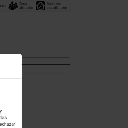
Zona
Servicios
liate
afiliación
a la afiliación
 y
edes
rechazar