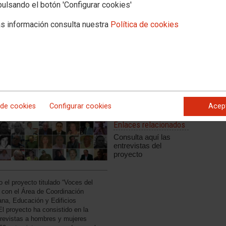
pulsando el botón 'Configurar cookies'
s información consulta nuestra
Política de cookies
 de cookies
Configurar cookies
Acep
Enlaces relacionados
Consulta aquí las
entrevistas del
proyecto
 el proyecto titulado “Voces del
n con el Área de Coordinación
ana, Educación y Edificios
l proyecto ha consistido en la
revistas a hombres y mujeres