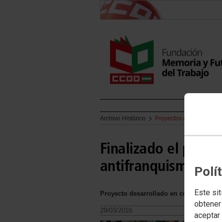
Archivo Histórico
Proyectos del Archivo
Finalizado el proye
antifranquismo de 
Polí
Este sit
Proyecto desarrollado en colaboración 
obtener
29/03/2019.
aceptar 