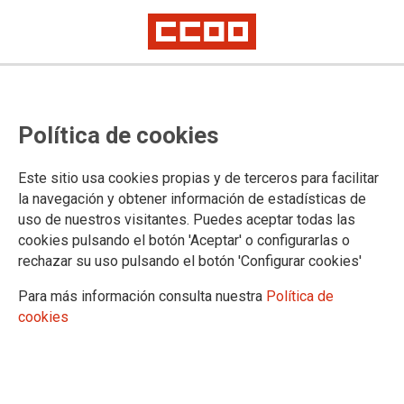
La Red de Activistas de Sevilla
Política de cookies
reconoce la trayectoria de trabajo
en Memoria Democrática del
Este sitio usa cookies propias y de terceros para facilitar
Archivo Histórico de CCCOO de
la navegación y obtener información de estadísticas de
uso de nuestros visitantes. Puedes aceptar todas las
Andalucía
cookies pulsando el botón 'Aceptar' o configurarlas o
rechazar su uso pulsando el botón 'Configurar cookies'
El archivo ha sido galardonado en la segunda edición de los premios de
la Red de Activistas de Sevilla, celebrada en la tarde del 18 de marzo en
Para más información consulta nuestra
Política de
la Casa de la Provincia de Sevilla
cookies
24/03/2026.
El Archivo Histórico de CCOO de