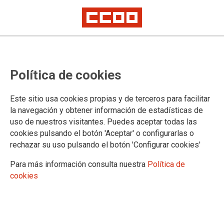
QUIENES SOMOS
Política de cookies
Contacta
Sede Sevilla
Este sitio usa cookies propias y de terceros para facilitar
Biblioteca
la navegación y obtener información de estadísticas de
Sede Córdoba
uso de nuestros visitantes. Puedes aceptar todas las
Política de calidad y medioambiente
cookies pulsando el botón 'Aceptar' o configurarlas o
rechazar su uso pulsando el botón 'Configurar cookies'
Para más información consulta nuestra
Política de
SEDE DE SEVILLA
cookies
C/ Cardenal Bueno Monreal, 58, 41013 Sevilla.