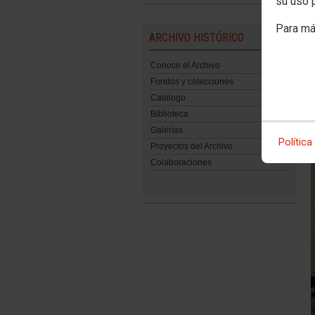
su uso 
Para má
ARCHIVO HISTÓRICO
Conoce el Archivo
Fondos y colecciones
Catálogo
Biblioteca
Galerías
Política
Proyectos del Archivo
Colaboraciones