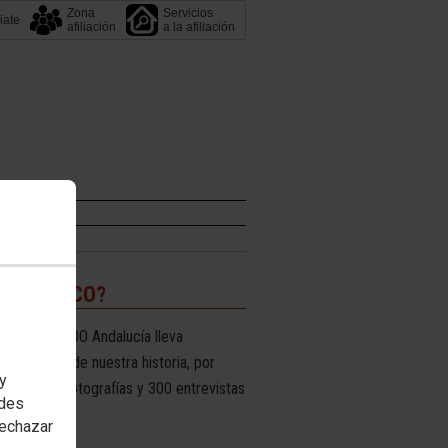
Zona
Servicios
liate
afiliación
a la afiliación
HISTÓRICO?
stóricos: CCOO Andalucía lleva
s de parte de nuestra historia, por
 y
las 40.000 fotografías y 300 entrevistas
edes
rechazar