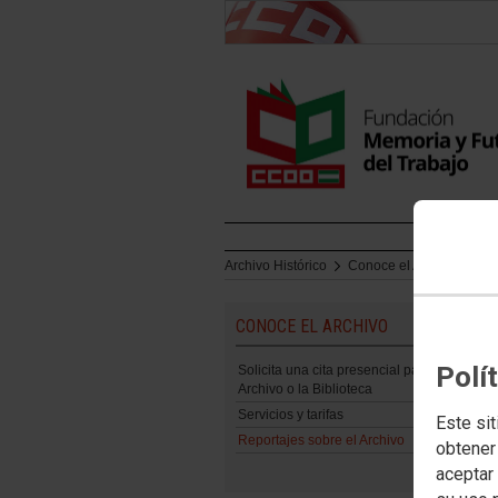
Archivo Histórico
Conoce el Archivo
Rep
CONOCE EL ARCHIVO
Polí
Solicita una cita presencial para el
Archivo o la Biblioteca
Servicios y tarifas
Este sit
Reportajes sobre el Archivo
obtener
aceptar 