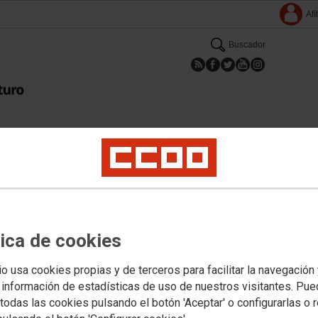
Afí
Buscador
Inicio
Conócenos
Formación
Archivo Histórico
Cooperación
Transparencia
ortajes sobre el Archivo
¿QUÉ PUEDES ENCONTRAR EN NUESTRO ARCHIVO 
tica de cookies
La cuidada y minuciosa labor de salvaguardar y clasificar documentos hi
haciéndolo desde los años 80, lo que nos permite ser testigos pivilegiado
io usa cookies propias y de terceros para facilitar la navegación
ejemplo de lo que ocurrió en la dictadura. Este reportaje da muestra de 
 información de estadísticas de uso de nuestros visitantes. Pu
que encontramos en el Archivo Histórico del sindicato.
todas las cookies pulsando el botón 'Aceptar' o configurarlas o 