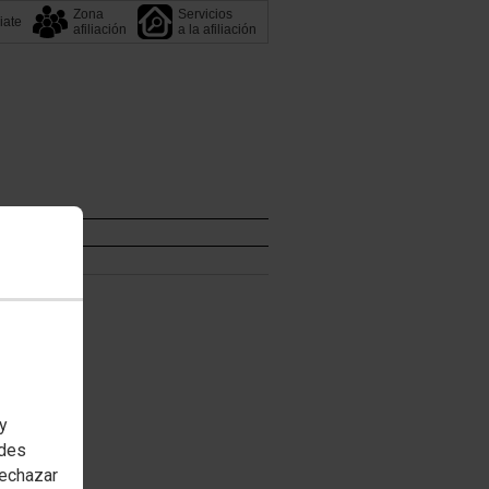
Zona
Servicios
liate
afiliación
a la afiliación
 y
edes
rechazar