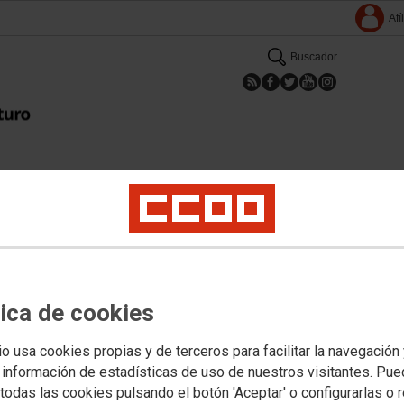
Afí
Buscador
Inicio
Conócenos
Formación
Archivo Histórico
Cooperación
Transparencia
lea General Ordinaria de la
tica de cookies
aluza de ONGDS
io usa cookies propias y de terceros para facilitar la navegación
Biblioteca Central de Córdoba la asamblea general ordinaria
 información de estadísticas de uso de nuestros visitantes. Pu
todas las cookies pulsando el botón 'Aceptar' o configurarlas o 