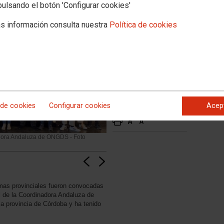
pulsando el botón 'Configurar cookies'
s información consulta nuestra
Política de cookies
 de cookies
Configurar cookies
Acep
dora Andaluza de ONGDS - Foto
rmas provinciales fueron convocadas
l de la Coordinadora Andaluza de
 provincia de Córdoba y ha tenido