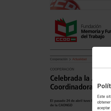
Cooperación
Actualidad
COOPERACIÓN
Celebrada la Asamb
Polí
Coordinadora And
Este sit
El pasado 24 de abril tuvo lugar en la 
obtener
de la CAONGD
aceptar 