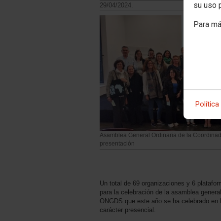
su uso 
29/04/2024.
Para má
Política
Asamblea General Ordinaria de la Coordina
presentación
Un total de 69 organizaciones y 6 platafo
para la celebración de la asamblea genera
ONGDS que este año se ha celebrado en la
carácter presencial.